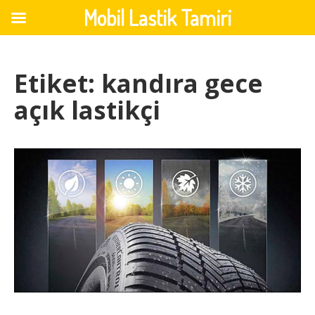
Mobil Lastik Tamiri
Skip
to
Etiket:
kandıra gece
content
açık lastikçi