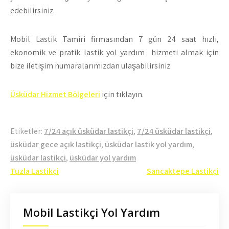
edebilirsiniz.
Mobil Lastik Tamiri firmasından 7 gün 24 saat hızlı,
ekonomik ve pratik lastik yol yardım hizmeti almak için
bize iletişim numaralarımızdan ulaşabilirsiniz.
Üsküdar Hizmet Bölgeleri
için tıklayın.
Etiketler:
7/24 açık üsküdar lastikçi
,
7/24 üsküdar lastikçi
,
üsküdar gece açık lastikçi
,
üsküdar lastik yol yardım
,
üsküdar lastikçi
,
üsküdar yol yardım
Yazı
Tuzla Lastikçi
Sancaktepe Lastikçi
gezinmesi
Mobil Lastikçi Yol Yardım