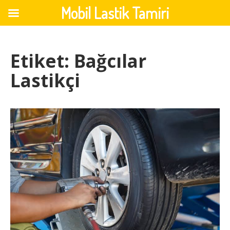
Mobil Lastik Tamiri
Skip
to
Etiket:
Bağcılar
content
Lastikçi