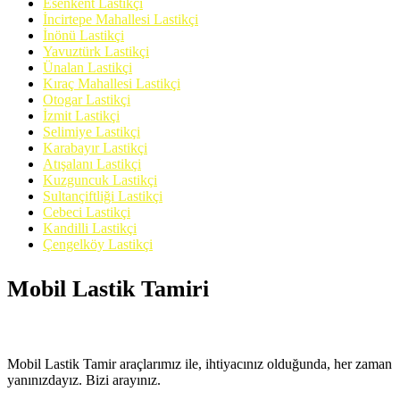
Esenkent Lastikçi
İncirtepe Mahallesi Lastikçi
İnönü Lastikçi
Yavuztürk Lastikçi
Ünalan Lastikçi
Kıraç Mahallesi Lastikçi
Otogar Lastikçi
İzmit Lastikçi
Selimiye Lastikçi
Karabayır Lastikçi
Atışalanı Lastikçi
Kuzguncuk Lastikçi
Sultançiftliği Lastikçi
Cebeci Lastikçi
Kandilli Lastikçi
Çengelköy Lastikçi
Mobil Lastik Tamiri
Mobil Lastik Tamir araçlarımız ile, ihtiyacınız olduğunda, her zaman
yanınızdayız. Bizi arayınız.