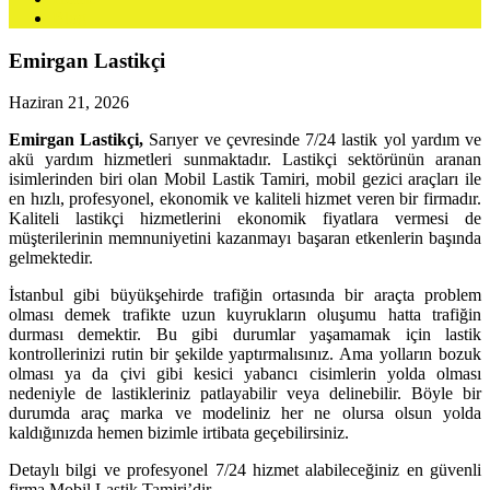
Blog
Emirgan Lastikçi
Haziran 21, 2026
Emirgan Lastikçi,
Sarıyer ve çevresinde 7/24 lastik yol yardım ve
akü yardım hizmetleri sunmaktadır. Lastikçi sektörünün aranan
isimlerinden biri olan Mobil Lastik Tamiri, mobil gezici araçları ile
en hızlı, profesyonel, ekonomik ve kaliteli hizmet veren bir firmadır.
Kaliteli lastikçi hizmetlerini ekonomik fiyatlara vermesi de
müşterilerinin memnuniyetini kazanmayı başaran etkenlerin başında
gelmektedir.
İstanbul gibi büyükşehirde trafiğin ortasında bir araçta problem
olması demek trafikte uzun kuyrukların oluşumu hatta trafiğin
durması demektir. Bu gibi durumlar yaşamamak için lastik
kontrollerinizi rutin bir şekilde yaptırmalısınız. Ama yolların bozuk
olması ya da çivi gibi kesici yabancı cisimlerin yolda olması
nedeniyle de lastikleriniz patlayabilir veya delinebilir. Böyle bir
durumda araç marka ve modeliniz her ne olursa olsun yolda
kaldığınızda hemen bizimle irtibata geçebilirsiniz.
Detaylı bilgi ve profesyonel 7/24 hizmet alabileceğiniz en güvenli
firma Mobil Lastik Tamiri’dir.