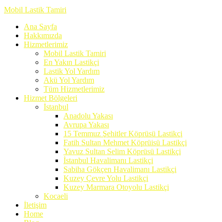
Mobil Lastik Tamiri
Ana Sayfa
Hakkımızda
Hizmetlerimiz
Mobil Lastik Tamiri
En Yakın Lastikçi
Lastik Yol Yardım
Akü Yol Yardım
Tüm Hizmetlerimiz
Hizmet Bölgeleri
İstanbul
Anadolu Yakası
Avrupa Yakası
15 Temmuz Şehitler Köprüsü Lastikçi
Fatih Sultan Mehmet Köprüisü Lastikçi
Yavuz Sultan Selim Köprüsü Lastikçi
İstanbul Havalimanı Lastikçi
Sabiha Gökçen Havalimanı Lastikçi
Kuzey Çevre Yolu Lastikçi
Kuzey Marmara Otoyolu Lastikçi
Kocaeli
İletişim
Home