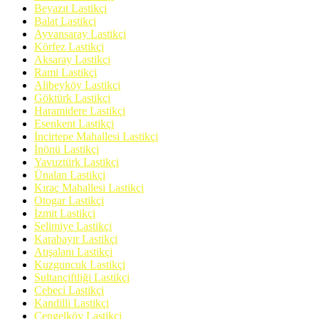
Beyazıt Lastikçi
Balat Lastikçi
Ayvansaray Lastikçi
Körfez Lastikçi
Aksaray Lastikçi
Rami Lastikçi
Alibeyköy Lastikçi
Göktürk Lastikçi
Haramidere Lastikçi
Esenkent Lastikçi
İncirtepe Mahallesi Lastikçi
İnönü Lastikçi
Yavuztürk Lastikçi
Ünalan Lastikçi
Kıraç Mahallesi Lastikçi
Otogar Lastikçi
İzmit Lastikçi
Selimiye Lastikçi
Karabayır Lastikçi
Atışalanı Lastikçi
Kuzguncuk Lastikçi
Sultançiftliği Lastikçi
Cebeci Lastikçi
Kandilli Lastikçi
Çengelköy Lastikçi